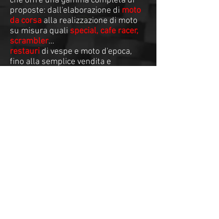
che offre una gamma completa di
proposte: dall'elaborazione di
moto
da corsa
alla realizzazione di moto
su misura quali
special, cafe racer,
scrambler
...
restauri
di vespe e moto d'epoca,
fino alla semplice vendita e
assistenza.
CONTATTACI:
MP7factory MP7 Racing Team
Marcauto
sono marchi di P.M.M.
snc
FOLLOW US ON: